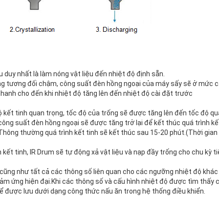
u duy nhất là làm nóng vật liệu đến nhiệt độ định sẵn.
ng tương đối chậm, công suất đèn hồng ngoại của máy sấy sẽ ở mức c
anh cho đến khi nhiệt độ tăng lên đến nhiệt độ cài đặt trước
độ kết tinh quan trọng, tốc độ của trống sẽ được tăng lên đến tốc độ q
 công suất đèn hồng ngoại sẽ được tăng trở lại để kết thúc quá trình kế
i.Thông thường quá trình kết tinh sẽ kết thúc sau 15-20 phút.(Thời gia
h kết tinh, IR Drum sẽ tự động xả vật liệu và nạp đầy trống cho chu kỳ t
cũng như tất cả các thông số liên quan cho các ngưỡng nhiệt độ khác
ảm ứng hiện đại.Khi các thông số và cấu hình nhiệt độ được tìm thấy 
hể được lưu dưới dạng công thức nấu ăn trong hệ thống điều khiển.