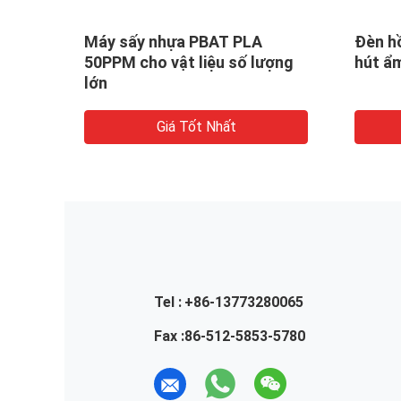
oại
Máy sấy nhựa PBAT PLA
Đèn h
LA
50PPM cho vật liệu số lượng
hút ẩ
lớn
Giá Tốt Nhất
Tel :
+86-13773280065
Fax :
86-512-5853-5780